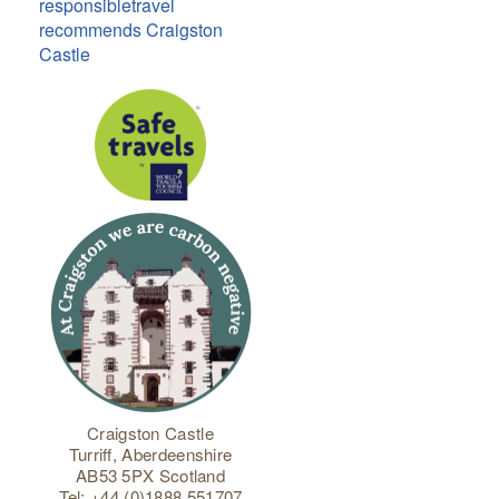
responsibletravel
recommends Craigston
Castle
Craigston Castle
Turriff, Aberdeenshire
AB53 5PX Scotland
Tel: +44 (0)1888 551707