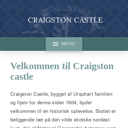
CRAIGSTON CASTLE
MENU
Velkommen til Craigston
castle
Craigston Castle, bygget af Urquhart familien
og hjem for denne siden 1604, byder
velkommen til en historisk oplevelse. Slottet er
beliggende tæt på den vilde skotske nordøst
kyst, der af National Geographic betegnes som